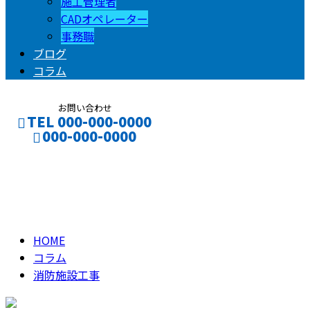
施工管理者
CADオペレーター
事務職
ブログ
コラム
お問い合わせ
TEL 000-000-0000
000-000-0000
消防施設工事
CONTACT
ENTRY
column
HOME
コラム
消防施設工事