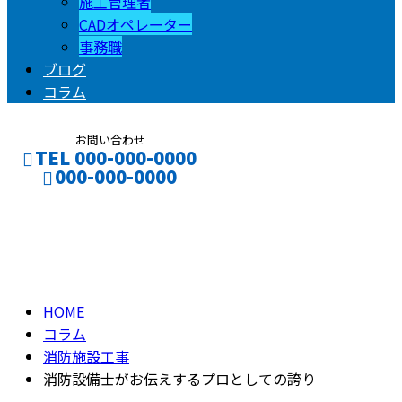
施工管理者
CADオペレーター
事務職
ブログ
コラム
お問い合わせ
TEL 000-000-0000
000-000-0000
コラム
CONTACT
ENTRY
column
HOME
コラム
消防施設工事
消防設備士がお伝えするプロとしての誇り