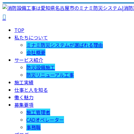
TOP
私たちについて
ミナミ防災システムが選ばれる理由
会社概要
サービス紹介
防災設備施工
防災リニューアル工事
施工実績
仕事と人を知る
働く魅力
募集要項
施工管理者
CADオペレーター
事務職