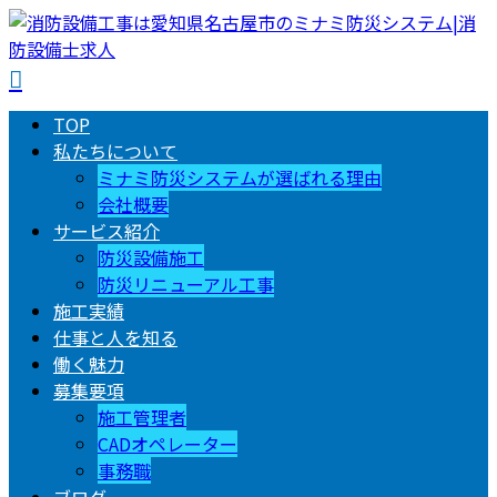
TOP
私たちについて
ミナミ防災システムが選ばれる理由
会社概要
サービス紹介
防災設備施工
防災リニューアル工事
施工実績
仕事と人を知る
働く魅力
募集要項
施工管理者
CADオペレーター
事務職