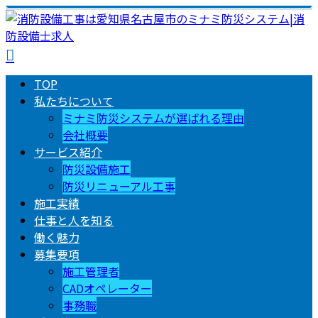
TOP
私たちについて
ミナミ防災システムが選ばれる理由
会社概要
サービス紹介
防災設備施工
防災リニューアル工事
施工実績
仕事と人を知る
働く魅力
募集要項
施工管理者
CADオペレーター
事務職