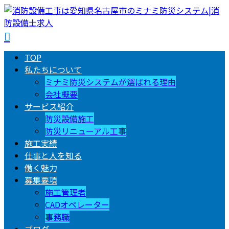
TOP
私たちについて
ミナミ防災システムが選ばれる理由
会社概要
サービス紹介
防災設備施工
防災リニューアル工事
施工実績
仕事と人を知る
働く魅力
募集要項
施工管理者
CADオペレーター
事務職