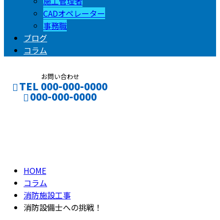
施工管理者
CADオペレーター
事務職
ブログ
コラム
お問い合わせ
TEL 000-000-0000
000-000-0000
コラム
CONTACT
ENTRY
column
HOME
コラム
消防施設工事
消防設備士への挑戦！