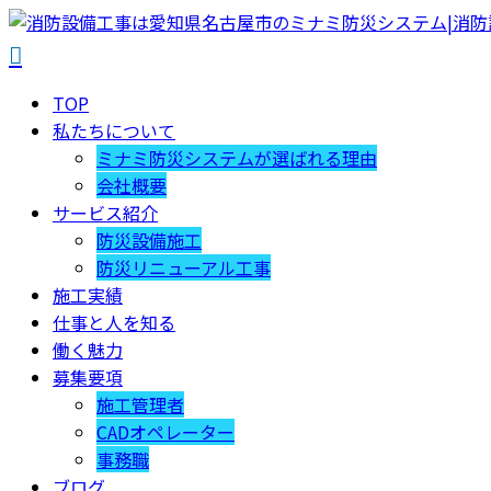
TOP
私たちについて
ミナミ防災システムが選ばれる理由
会社概要
サービス紹介
防災設備施工
防災リニューアル工事
施工実績
仕事と人を知る
働く魅力
募集要項
施工管理者
CADオペレーター
事務職
ブログ