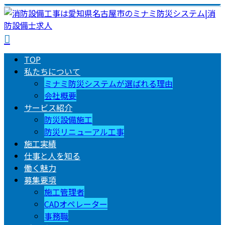
TOP
私たちについて
ミナミ防災システムが選ばれる理由
会社概要
サービス紹介
防災設備施工
防災リニューアル工事
施工実績
仕事と人を知る
働く魅力
募集要項
施工管理者
CADオペレーター
事務職