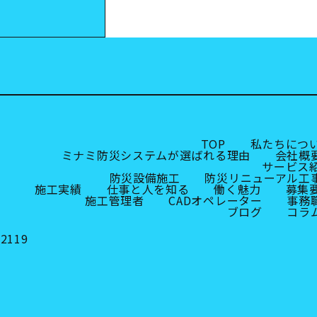
TOP
私たちにつ
ミナミ防災システムが選ばれる理由
会社概
サービス
防災設備施工
防災リニューアル工
施工実績
仕事と人を知る
働く魅力
募集
施工管理者
CADオペレーター
事務
ブログ
コラ
119