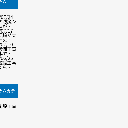
ラム
/07/24
ミ防災シ
ムが…
/07/17
環境が支
消火…
/07/10
設備工事
事で…
/06/25
設備工事
たら…
ラムカテ
リ
施設工事