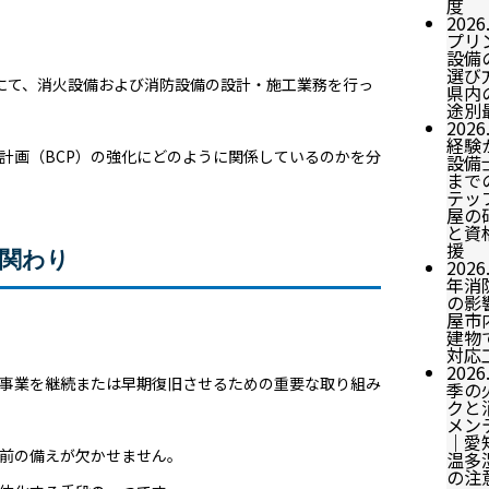
度
2026
プリ
設備
選び
にて、消火設備および消防設備の設計・施工業務を行っ
県内
途別
2026
経験
計画（BCP）の強化にどのように関係しているのかを分
設備
まで
テッ
屋の
と資
援
の関わり
2026
年消
の影
屋市
建物
対応
2026
も事業を継続または早期復旧させるための重要な取り組み
季の
クと
メン
｜愛
前の備えが欠かせません。
温多
の注