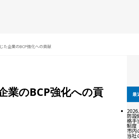
じた企業のBCP強化への貢献
企業のBCP強化への貢
最
2026
防設
格手
制度
市内
当社