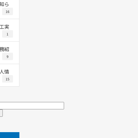
知ら
16
工実
1
務紹
9
人情
15