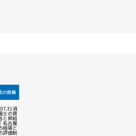
近の投稿
.07.31
消
備士の資
当と昇給
｜名古屋
の相場と
の評価制