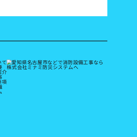
いて
要
紹介
事
要項
職
ム