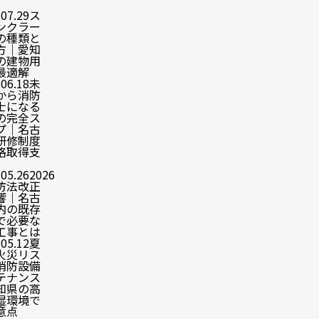
.07.29
ス
ンクラー
の種類と
方｜愛知
の建物用
最適解
.06.18
未
から消防
士になる
の完全ス
プ｜名古
研修制度
格取得支
.05.26
2026
防法改正
響｜名古
内の既存
で必要な
工事とは
.05.12
夏
火災リス
消防設備
テナンス
知県の高
湿環境で
意点