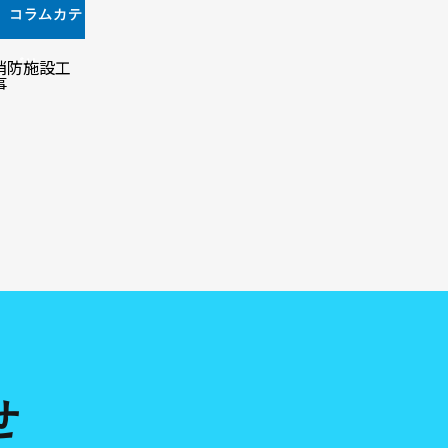
コラムカテ
ゴリ
消防施設工
事
せ