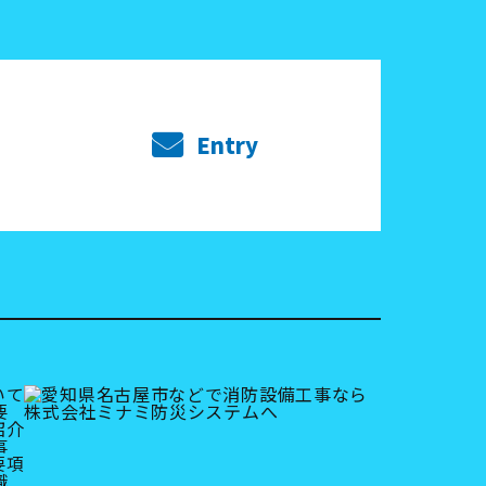
Entry
いて
要
紹介
事
要項
職