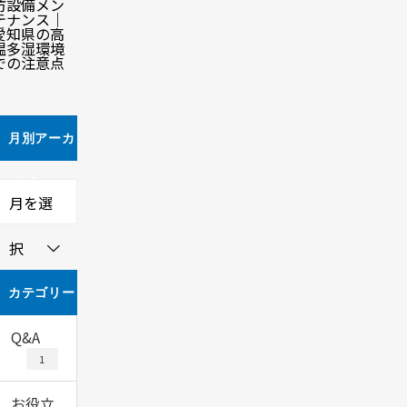
防設備メン
テナンス｜
愛知県の高
温多湿環境
での注意点
月別アーカ
イブ
月を選
択
カテゴリー
Q&A
1
お役立