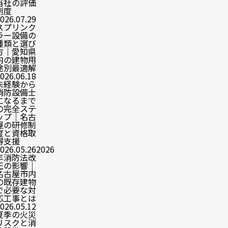
当社の評価
制度
026.07.29
スプリンク
ラー設備の
種類と選び
方｜愛知県
内の建物用
途別最適解
026.06.18
未経験から
消防設備士
になるまで
の完全ステ
ップ｜名古
屋の研修制
度と資格取
得支援
026.05.26
2026
年消防法改
正の影響｜
名古屋市内
の既存建物
で必要な対
応工事とは
026.05.12
夏季の火災
リスクと消