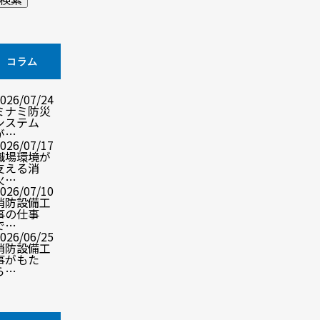
コラム
026/07/24
ミナミ防災
システム
が…
026/07/17
職場環境が
支える消
火…
026/07/10
消防設備工
事の仕事
で…
026/06/25
消防設備工
事がもた
ら…