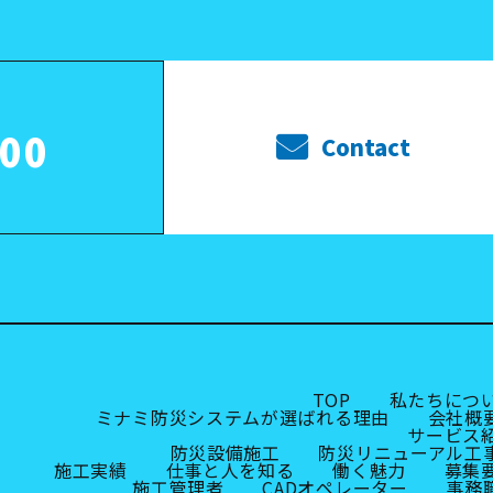
000
Contact
TOP
私たちにつ
ミナミ防災システムが選ばれる理由
会社概
サービス
防災設備施工
防災リニューアル工
施工実績
仕事と人を知る
働く魅力
募集
施工管理者
CADオペレーター
事務